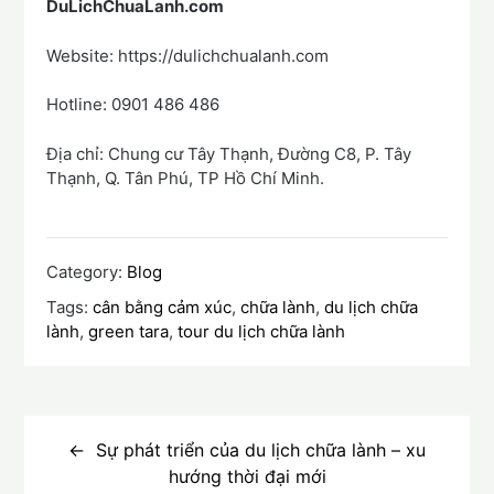
DuLichChuaLanh.com
Website: https://dulichchualanh.com
Hotline: 0901 486 486
Địa chỉ: Chung cư Tây Thạnh, Đường C8, P. Tây
Thạnh, Q. Tân Phú, TP Hồ Chí Minh.
Category:
Blog
Tags:
cân bằng cảm xúc
,
chữa lành
,
du lịch chữa
lành
,
green tara
,
tour du lịch chữa lành
Điều
hướng
Sự phát triển của du lịch chữa lành – xu
hướng thời đại mới
bài